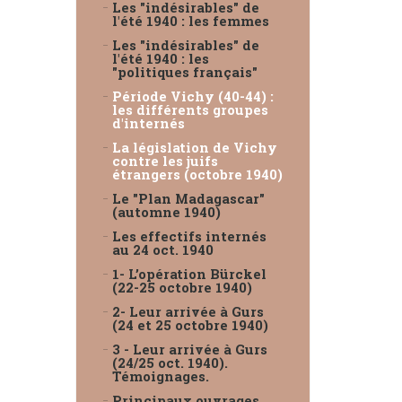
Les "indésirables" de
l'été 1940 : les femmes
Les "indésirables" de
l'été 1940 : les
"politiques français"
Période Vichy (40-44) :
les différents groupes
d'internés
La législation de Vichy
contre les juifs
étrangers (octobre 1940)
Le "Plan Madagascar"
(automne 1940)
Les effectifs internés
au 24 oct. 1940
1- L’opération Bürckel
(22-25 octobre 1940)
2- Leur arrivée à Gurs
(24 et 25 octobre 1940)
3 - Leur arrivée à Gurs
(24/25 oct. 1940).
Témoignages.
Principaux ouvrages