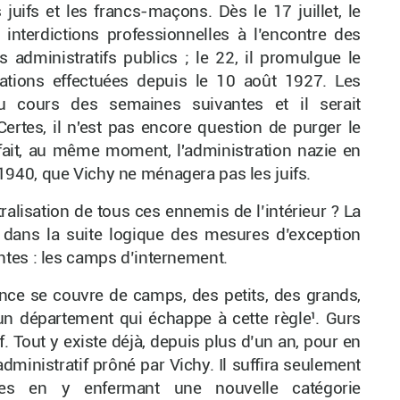
juifs et les francs-maçons. Dès le 17 juillet, le
nterdictions professionnelles à l’encontre des
s administratifs publics ; le 22, il promulgue le
isations effectuées depuis le 10 août 1927. Les
 au cours des semaines suivantes et il serait
 Certes, il n'est pas encore question de purger le
fait, au même moment, l'administration nazie en
té 1940, que Vichy ne ménagera pas les juifs.
lisation de tous ces ennemis de l’intérieur ? La
t dans la suite logique des mesures d’exception
tes : les camps d’internement.
rance se couvre de camps, des petits, des grands,
un département qui échappe à cette règle¹. Gurs
Tout y existe déjà, depuis plus d’un an, pour en
administratif prôné par Vichy. Il suffira seulement
tives en y enfermant une nouvelle catégorie