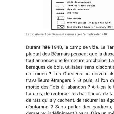
Le département des Basses-Pyrénées après l’armistice de 1940
Durant l'été 1940, le camp se vide. Le 1er
plupart des Béarnais pensent que la dissol
tout annonce une fermeture prochaine. La 
baraques de bois, utilisées sans discont
en ruines ? Les Gursiens ne doivent-i
travailleurs étrangers ? Et puis, si l'on 
moitié des îlots à l'abandon ? A-t-on le 
toitures, de renforcer les bat-flancs, de 
de rats qui s'y cachent, de récurer les ég
d'automne ? Sans parler des gardiens,
demeurer indéfiniment à Gurs, faire un méti