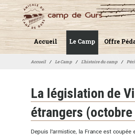
Accueil
Le Camp
Offre Péd
Accueil
/
Le Camp
/
L'histoire du camp
/
Péri
La législation de Vi
étrangers (octobre
Depuis l'armistice, la France est coupée 