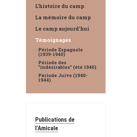
L'histoire du camp
La mémoire du camp
Le camp aujourd'hui
Témoignages
Période Espagnole
(1939-1940)
Période des
"indésirables" (été 1940)
Période Juive (1940-
1944)
Publications de
l'Amicale