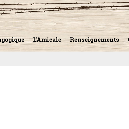
agogique
L'Amicale
Renseignements