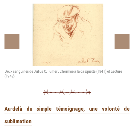
Deux sanguines de Julius C. Turner : L’homme à la casquette (1941) et Lecture
De
(1942)
(1
Au-delà du simple témoignage, une volonté de
sublimation