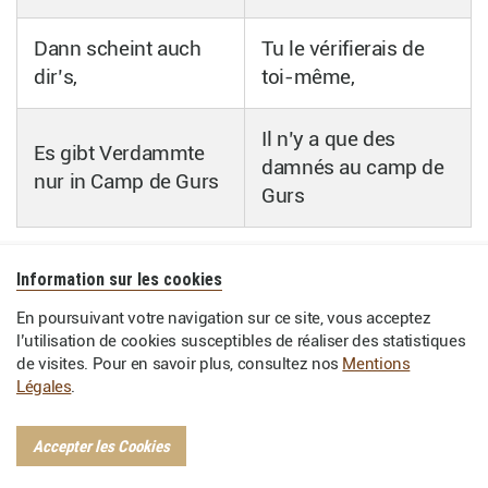
Dann scheint auch
Tu le vérifierais de
dir’s,
toi-même,
Il n’y a que des
Es gibt Verdammte
damnés au camp de
nur in Camp de Gurs
Gurs
Information sur les cookies
En poursuivant votre navigation sur ce site, vous acceptez
La musique classique
l’utilisation de cookies susceptibles de réaliser des statistiques
de visites. Pour en savoir plus, consultez nos
Mentions
Légales
.
Elle est constamment présente à l’époque de
Vichy, en 1941 et 1942.
Accepter les Cookies
Il est vrai que sont alors internés d’authentiques