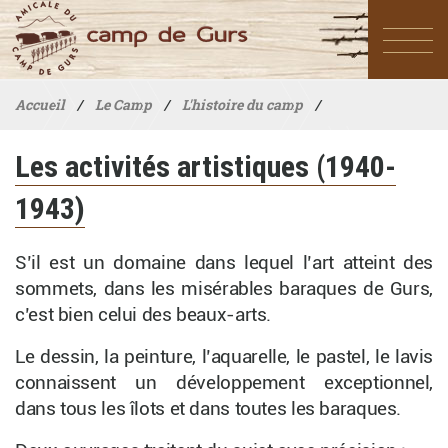
Accueil
/
Le Camp
/
L'histoire du camp
/
Période Vichy (40-44) : survivre à gurs sous Vichy
/
Les activités artistiques (1940-
1943)
Les activités artistiques (1940-1943)
S’il est un domaine dans lequel l’art atteint des
sommets, dans les misérables baraques de Gurs,
c’est bien celui des beaux-arts.
Le dessin, la peinture, l’aquarelle, le pastel, le lavis
connaissent un développement exceptionnel,
dans tous les îlots et dans toutes les baraques.