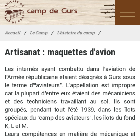
Accueil
/
Le Camp
/
L'histoire du camp
/
Période Espagnole (1939) : vie artistique
/
Artisanat : maquettes d'avion
Artisanat : maquettes d'avion
Les internés ayant combattu dans l’aviation de
l’Armée républicaine étaient désignés à Gurs sous
le terme d’"aviateurs". L’appellation est impropre
car la plupart d’entre eux étaient des mécaniciens
et des techniciens travaillant au sol. Ils sont
groupés, pendant tout l’été 1939, dans les îlots
spéciaux du "camp des aviateurs", les îlots du fond
K, L et M.
Leurs compétences en matière de mécanique et